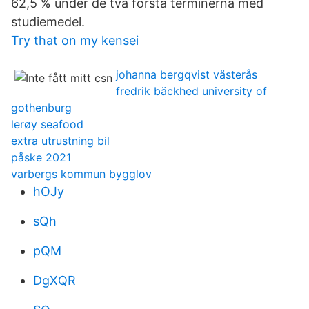
62,5 % under de två första terminerna med
studiemedel.
Try that on my kensei
johanna bergqvist västerås
fredrik bäckhed university of
gothenburg
lerøy seafood
extra utrustning bil
påske 2021
varbergs kommun bygglov
hOJy
sQh
pQM
DgXQR