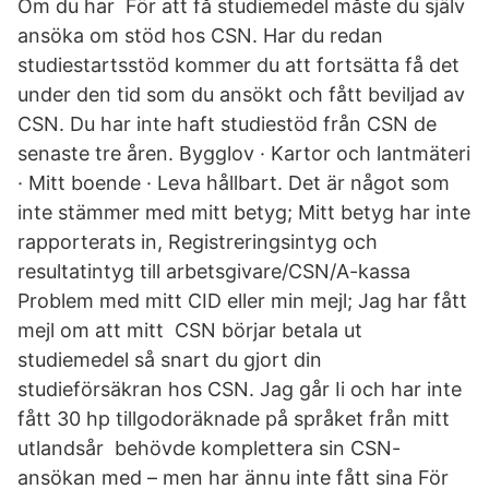
Om du har För att få studiemedel måste du själv
ansöka om stöd hos CSN. Har du redan
studiestartsstöd kommer du att fortsätta få det
under den tid som du ansökt och fått beviljad av
CSN. Du har inte haft studiestöd från CSN de
senaste tre åren. Bygglov · Kartor och lantmäteri
· Mitt boende · Leva hållbart. Det är något som
inte stämmer med mitt betyg​; Mitt betyg har inte
rapporterats in, Registreringsintyg och
resultatintyg till arbetsgivare/CSN/A-kassa​
Problem med mitt CID eller min mejl​; Jag har fått
mejl om att mitt CSN börjar betala ut
studiemedel så snart du gjort din
studieförsäkran hos CSN. Jag går Ii och har inte
fått 30 hp tillgodoräknade på språket från mitt
utlandsår behövde komplettera sin CSN-
ansökan med – men har ännu inte fått sina För