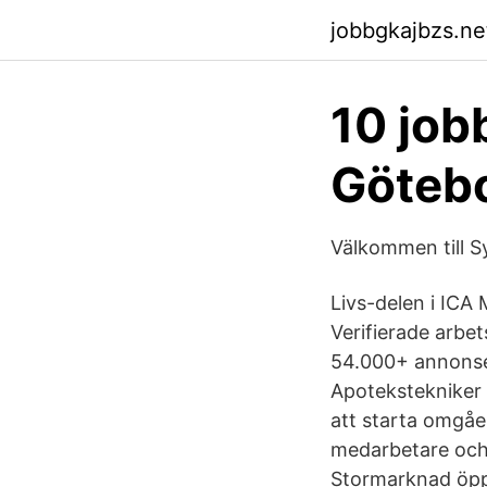
jobbgkajbzs.net
10 job
Götebo
Välkommen till 
Livs-delen i ICA
Verifierade arbet
54.000+ annonser
Apotekstekniker t
att starta omgåen
medarbetare och 
Stormarknad öppn