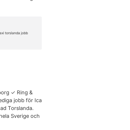
eborg ✓ Ring &
ediga jobb för Ica
nad Torslanda.
 hela Sverige och