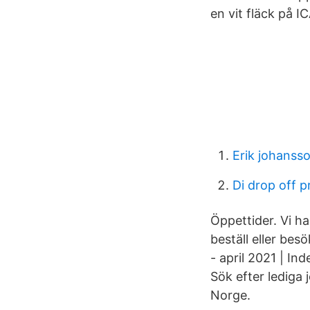
en vit fläck på I
Erik johanss
Di drop off 
Öppettider. Vi h
beställ eller bes
- april 2021 | I
Sök efter lediga
Norge.