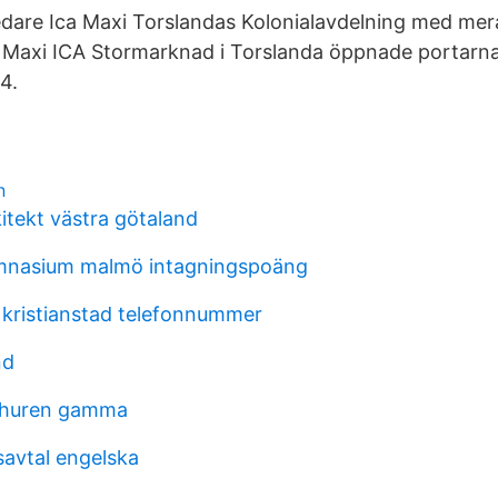
jledare Ica Maxi Torslandas Kolonialavdelning med mer
 Maxi ICA Stormarknad i Torslanda öppnade portarna
4.
n
itekt västra götaland
nasium malmö intagningspoäng
 kristianstad telefonnummer
nd
 huren gamma
savtal engelska