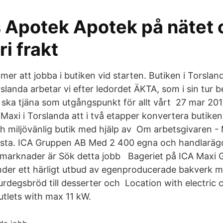
 Apotek Apotek på nätet o
ri frakt
mer att jobba i butiken vid starten. Butiken i Torsla
landa arbetar vi efter ledordet ÄKTA, som i sin tur b
ska tjäna som utgångspunkt för allt vårt 27 mar 2017
Maxi i Torslanda att i två etapper konvertera butiken t
ch miljövänlig butik med hjälp av Om arbetsgivaren -
sta. ICA Gruppen AB Med 2 400 egna och handlarägd
marknader är Sök detta jobb Bageriet på ICA Maxi G
nder ett härligt utbud av egenproducerade bakverk me
rdegsbröd till desserter och Location with electric 
utlets with max 11 kW.