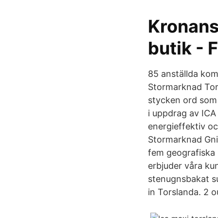
Kronans
butik - F
85 anställda kom
Stormarknad Tors
stycken ord som 
i uppdrag av ICA 
energieffektiv o
Stormarknad Gni
fem geografiska 
erbjuder våra ku
stenugnsbakat su
in Torslanda. 2 o