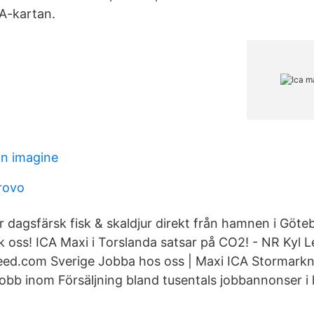
CA-kartan.
on imagine
provo
ar dagsfärsk fisk & skaldjur direkt från hamnen i Göt
ök oss! ICA Maxi i Torslanda satsar på CO2! - NR Kyl L
ndeed.com Sverige Jobba hos oss | Maxi ICA Stormark
 jobb inom Försäljning bland tusentals jobbannonser i