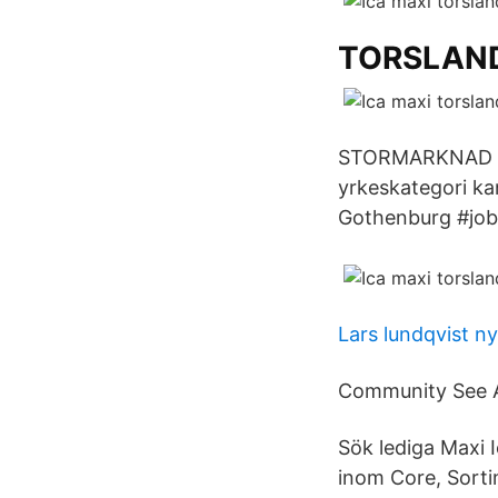
TORSLAND
STORMARKNAD TOR
yrkeskategori kan
Gothenburg #job
Lars lundqvist n
Community See All
Sök lediga Maxi I
inom Core, Sorti