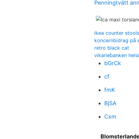
Penningtvätt an
ikea counter stool
koncernbidrag på 
retro black cat
vikariebanken hels
bGrCk
cf
fmK
BjSA
Cxm
Blomsterland