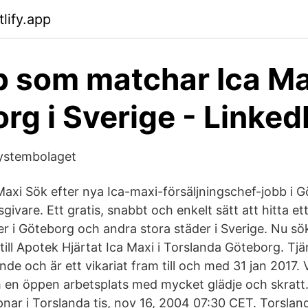
lify.app
b som matchar Ica Ma
rg i Sverige - Linked
Systembolaget
 Maxi Sök efter nya Ica-maxi-försäljningschef-jobb i 
sgivare. Ett gratis, snabbt och enkelt sätt att hitta e
 i Göteborg och andra stora städer i Sverige. Nu sök
ill Apotek Hjärtat Ica Maxi i Torslanda Göteborg. Tjä
de och är ett vikariat fram till och med 31 jan 2017. V
en öppen arbetsplats med mycket glädje och skratt
ar i Torslanda tis, nov 16, 2004 07:30 CET. Torsland