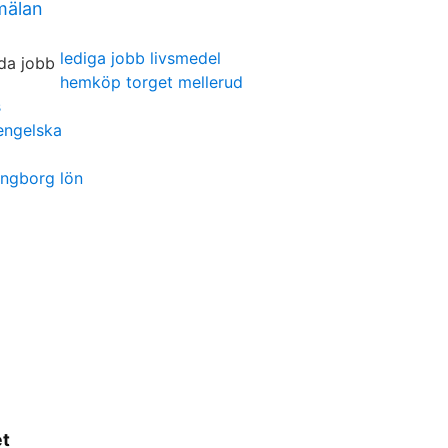
mälan
lediga jobb livsmedel
hemköp torget mellerud
s
engelska
ingborg lön
et