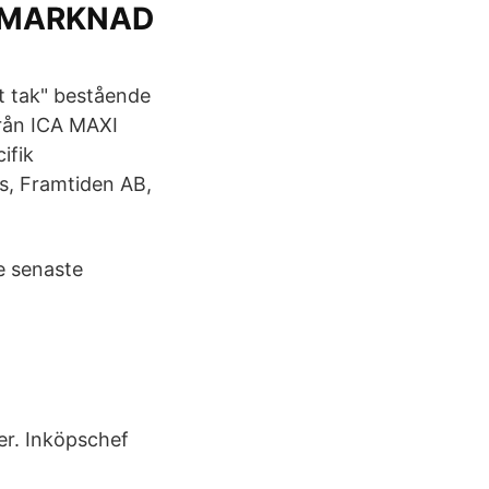
ORMARKNAD
tt tak" bestående
rån ICA MAXI
ifik
es, Framtiden AB,
e senaste
er. Inköpschef