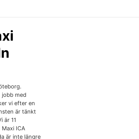
xi
In
Göteborg.
tt jobb med
er vi efter en
nsten är tänkt
i är 11
. Maxi ICA
a är inte längre