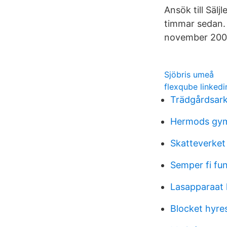
Ansök till Säl
timmar sedan.
november 200
Sjöbris umeå
flexqube linkedi
Trädgårdsark
Hermods gym
Skatteverket
Semper fi fu
Lasapparaat
Blocket hyre