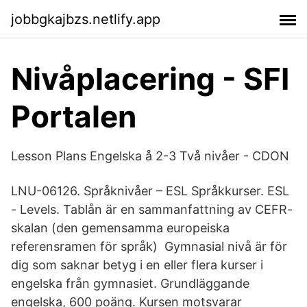
jobbgkajbzs.netlify.app
Nivåplacering - SFI
Portalen
Lesson Plans Engelska å 2-3 Två nivåer - CDON
LNU-06126. Språknivåer – ESL Språkkurser. ESL
- Levels. Tablån är en sammanfattning av CEFR-
skalan (den gemensamma europeiska
referensramen för språk) Gymnasial nivå är för
dig som saknar betyg i en eller flera kurser i
engelska från gymnasiet. Grundläggande
engelska, 600 poäng. Kursen motsvarar