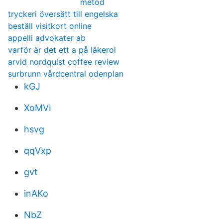
metod
tryckeri översätt till engelska
beställ visitkort online
appelli advokater ab
varför är det ett a på läkerol
arvid nordquist coffee review
surbrunn vårdcentral odenplan
kGJ
XoMVI
hsvg
qqVxp
gvt
inAKo
NbZ